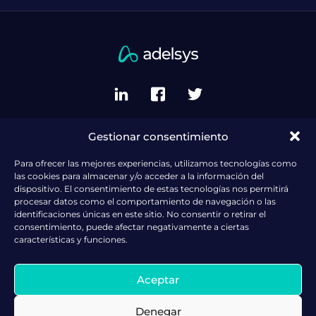
Gestionar consentimiento
Política de privacidad del sitio
Política de cookies (UE)
Para ofrecer las mejores experiencias, utilizamos tecnologías como
las cookies para almacenar y/o acceder a la información del
Politica de gestión
dispositivo. El consentimiento de estas tecnologías nos permitirá
procesar datos como el comportamiento de navegación o las
Política de RSE
identificaciones únicas en este sitio. No consentir o retirar el
consentimiento, puede afectar negativamente a ciertas
Política de Prevención de Riesgos Laborales
características y funciones.
Política Recursos Humanos
Política Ambiental
Aceptar
Buscamos Talento
Denegar