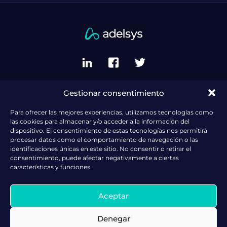
Gestionar consentimiento
Política de privacidad del sitio
Política de cookies (UE)
Para ofrecer las mejores experiencias, utilizamos tecnologías como
las cookies para almacenar y/o acceder a la información del
Politica de gestión
dispositivo. El consentimiento de estas tecnologías nos permitirá
procesar datos como el comportamiento de navegación o las
Política de RSE
identificaciones únicas en este sitio. No consentir o retirar el
consentimiento, puede afectar negativamente a ciertas
Política de Prevención de Riesgos Laborales
características y funciones.
Política Recursos Humanos
Política Ambiental
Aceptar
Buscamos Talento
Denegar