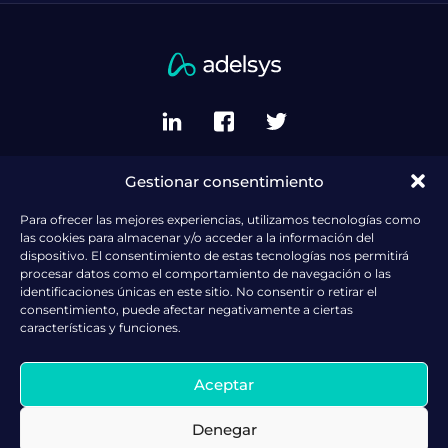
Gestionar consentimiento
Política de privacidad del sitio
Política de cookies (UE)
Para ofrecer las mejores experiencias, utilizamos tecnologías como
las cookies para almacenar y/o acceder a la información del
Politica de gestión
dispositivo. El consentimiento de estas tecnologías nos permitirá
procesar datos como el comportamiento de navegación o las
Política de RSE
identificaciones únicas en este sitio. No consentir o retirar el
consentimiento, puede afectar negativamente a ciertas
Política de Prevención de Riesgos Laborales
características y funciones.
Política Recursos Humanos
Política Ambiental
Aceptar
Buscamos Talento
Denegar