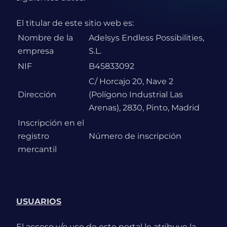
El titular de este sitio web es:
Nombre de la
Adelsys Endless Possibilities,
empresa
S.L.
NIF
B45833092
C/ Horcajo 20, Nave 2
Dirección
(Polígono Industrial Las
Arenas), 2830, Pinto, Madrid
Inscripción en el
registro
Número de inscripción
mercantil
USUARIOS
El acceso y/o uso de este portal le atribuye la